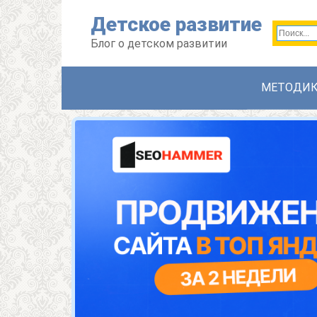
Перейти
Детское развитие
к
контенту
Блог о детском развитии
МЕТОДИ