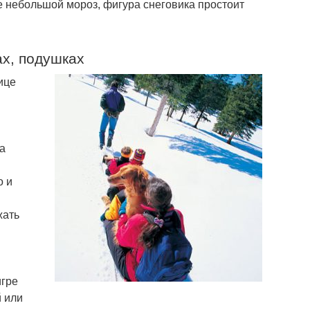
е небольшой мороз, фигура снеговика простоит
ах, подушках
ице
а
о и
жать
игре
й или