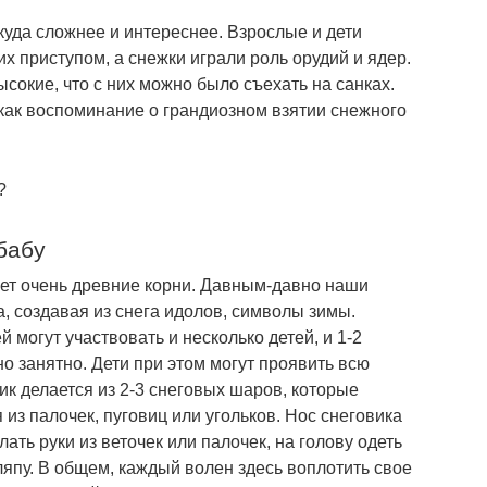
куда сложнее и интереснее. Взрослые и дети
их приступом, а снежки играли роль орудий и ядер.
ысокие, что с них можно было съехать на санках.
 как воспоминание о грандиозном взятии снежного
?
бабу
еет очень древние корни. Давным-давно наши
, создавая из снега идолов, символы зимы.
й могут участвовать и несколько детей, и 1-2
о занятно. Дети при этом могут проявить всю
к делается из 2-3 снеговых шаров, которые
я из палочек, пуговиц или угольков. Нос снеговика
ать руки из веточек или палочек, на голову одеть
япу. В общем, каждый волен здесь воплотить свое