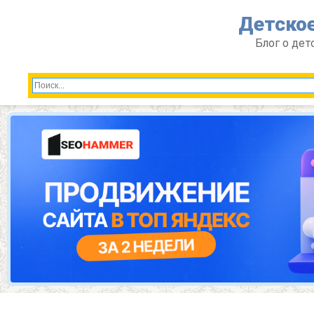
Перейти
Детское
к
контенту
Блог о дет