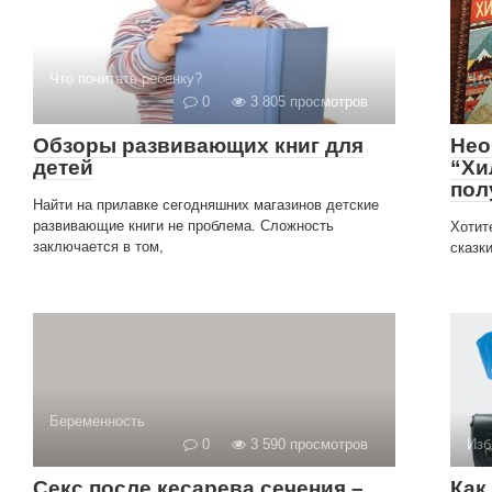
Что почитать ребенку?
Что
0
3 805 просмотров
Обзоры развивающих книг для
Нео
детей
“Хи
пол
Найти на прилавке сегодняшних магазинов детские
развивающие книги не проблема. Сложность
Хотит
заключается в том,
сказк
Беременность
0
3 590 просмотров
Изб
Секс после кесарева сечения –
Как