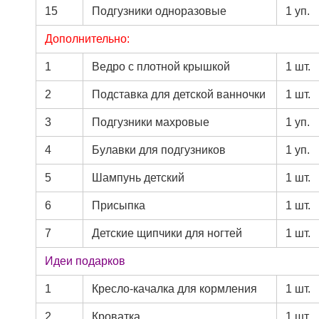
15
Подгузники одноразовые
1 уп.
Дополнительно:
1
Ведро с плотной крышкой
1 шт.
2
Подставка для детской ванночки
1 шт.
3
Подгузники махровые
1 уп.
4
Булавки для подгузников
1 уп.
5
Шампунь детский
1 шт.
6
Присыпка
1 шт.
7
Детские щипчики для ногтей
1 шт.
Идеи подарков
1
Кресло-качалка для кормления
1 шт.
2
Кроватка
1 шт.