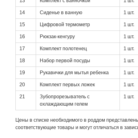
13
Комплект с ванночкой
1 шт.
14
Сиденье в ванную
1 шт.
15
Цифровой термометр
1 шт.
16
Рюкзак-кенгуру
1 шт.
17
Комплект полотенец
1 шт.
18
Набор первой посуды
1 шт.
19
Рукавички для мытья ребенка
1 шт.
20
Комплект первых ложек
1 шт.
21
Зубопрорезыватель с
1 шт.
охлаждающим гелем
Цены в списке необходимого в роддом представлены
соответствующие товары и могут отличаться в завис