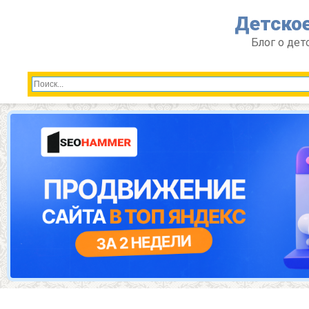
Перейти
Детское
к
контенту
Блог о дет