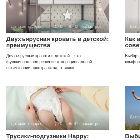
Детские товары
0
42 просмотров
Детс
Двухъярусная кровать в детской:
Как 
преимущества
сове
Двухъярусные кровати в детской – это
Выбор о
функциональное решение для рациональной
комфорт
оптимизации пространства, а также
Детс
Детские товары
0
91 просмотров
Трусики-подгузники Happy:
Выби