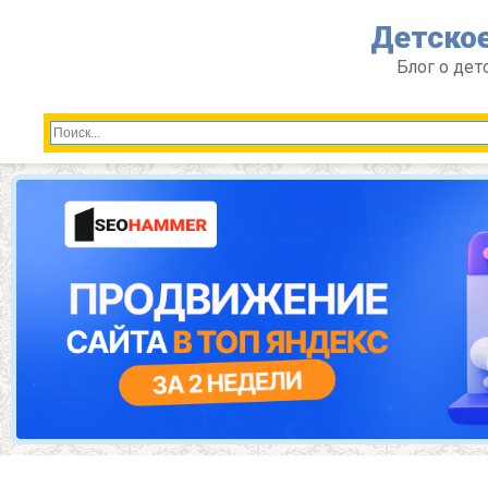
Перейти
Детское
к
контенту
Блог о дет