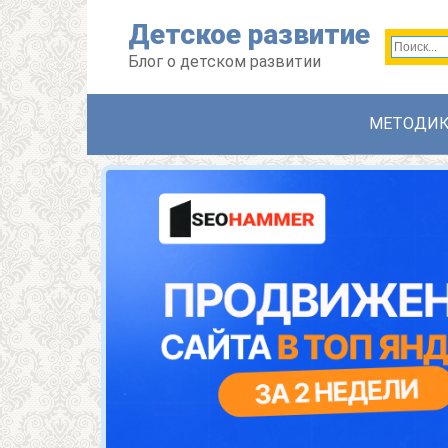
Перейти
Детское развитие
к
контенту
Блог о детском развитии
МЕТОДИ