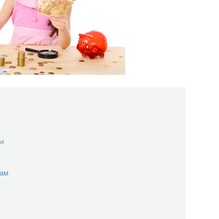
лы
кам