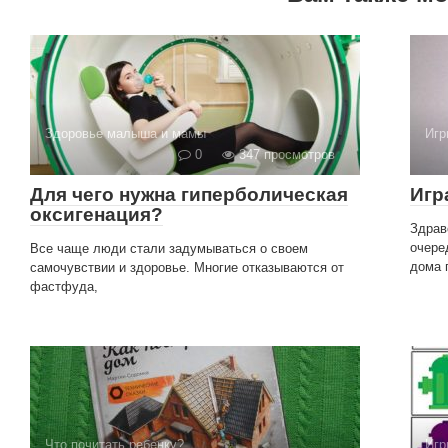
Здоровье малыша и мамы
Игр
0
347 просмотров
Для чего нужна гиперболическая
Игр
оксигенация?
Здрав
очере
Все чаще люди стали задумываться о своем
дома 
самочувствии и здоровье. Многие отказываются от
фастфуда,
Что почитать ребенку?
Игр