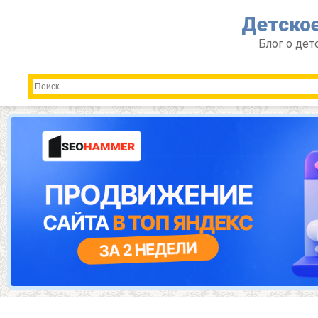
Перейти
Детское
к
контенту
Блог о дет