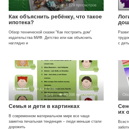
0
4 129 просмотров
Как объяснить ребёнку, что такое
Лог
ипотека?
дош
Обзор технической сказки "Как построить дом"
Разви
издательства МИФ. Детство или как объяснить
трудо
наглядно и
с дет
Игры от 1 года до 1,5 лет
1
40 098 просмотров
Обо
Семья и дети в картинках
Сен
их 
В современном материальном мире все чаще
заметна печальная тенденция – люди меньше стали
Всест
дорожить
забот