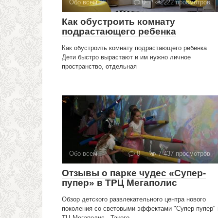
Обо всем
0
222 просмотров
Как обустроить комнату
подрастающего ребенка
Как обустроить комнату подрастающего ребенка
Дети быстро вырастают и им нужно личное
пространство, отдельная
Обо всем
0
7 437 просмотров
Отзывы о парке чудес «Супер-
пупер» в ТРЦ Мегаполис
Обзор детского развлекательного центра нового
поколения со световыми эффектами "Супер-пупер" 
ТЦ Мегаполис...Такого