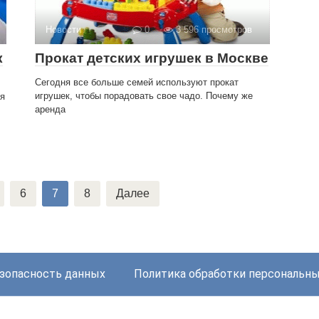
Новости
0
3 596 просмотров
к
Прокат детских игрушек в Москве
Сегодня все больше семей используют прокат
игрушек, чтобы порадовать свое чадо. Почему же
ля
аренда
6
7
8
Далее
зопасность данных
Политика обработки персональн