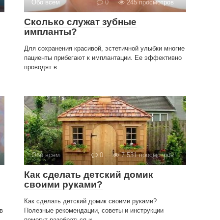
Обо всем
0
245 просмотров
Сколько служат зубные
импланты?
Для сохранения красивой, эстетичной улыбки многие
пациенты прибегают к имплантации. Ее эффективно
проводят в
Обо всем
0
7 531 просмотров
Как сделать детский домик
своими руками?
Как сделать детский домик своими руками?
в
Полезные рекомендации, советы и инструкции
помогут разобраться и