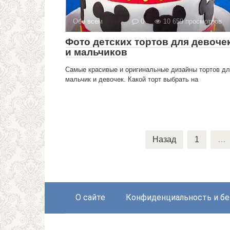
Обо всем
0
10 659 просмотров
Фото детских тортов для девоче
и мальчиков
Самые красивые и оригинальные дизайны тортов д
мальчик и девочек. Какой торт выбрать на
Навигация
Назад
1
…
по
записям
О сайте
Конфиденциальность и бе