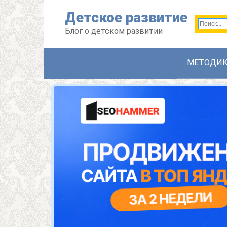
Перейти
Детское развитие
к
контенту
Блог о детском развитии
МЕТОДИ