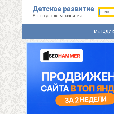
Перейти
Детское развитие
к
контенту
Блог о детском развитии
МЕТОДИ