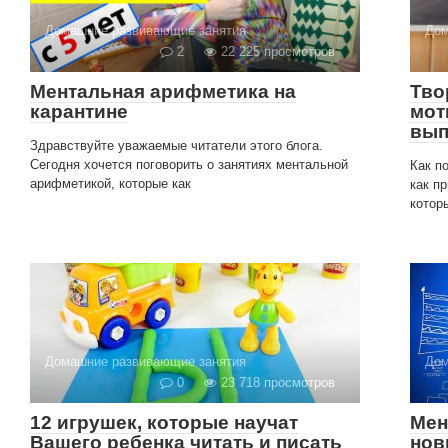
Домашние развивающие занятия
Дом
2
22 225 просмотров
Ментальная арифметика на
Тво
карантине
мот
вып
Здравствуйте уважаемые читатели этого блога.
Сегодня хочется поговорить о занятиях ментальной
Как п
арифметикой, которые как
как п
котор
Домашние развивающие занятия
Дом
0
23 718 просмотров
12 игрушек, которые научат
Мен
Вашего ребенка читать и писать
нов