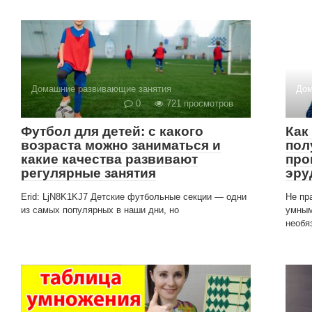
Домашние развивающие занятия
Дом
0
721 просмотров
Футбол для детей: с какого
Как
возраста можно заниматься и
пол
какие качества развивают
про
регулярные занятия
эру
Erid: LjN8K1KJ7 Детские футбольные секции — одни
Не пр
из самых популярных в наши дни, но
умным
необя