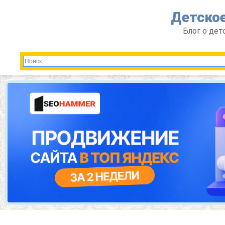
Перейти
Детское
к
контенту
Блог о дет