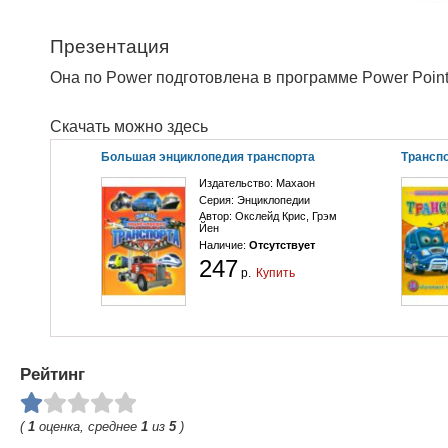
Презентация
Она по Power подготовлена в программе Power Poin
Скачать можно здесь
Большая энциклопедия транспорта
Трансп
Издательство:
Махаон
Серия:
Энциклопедии
Автор:
Окслейд Крис
,
Грэм
Йен
Наличие:
Отсутствует
247
р.
Купить
Рейтинг
(
1
оценка, среднее
1
из
5
)