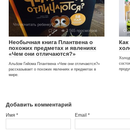
Что почитать ребенку?
0
3 565 просмотров
Обо
Необычная книга Плантвена о
Как
похожих предметах и явлениях
хол
«Чем они отличаются?»
Холод
состо
Альбом Гийома Плантвена «Чем они отличаются?»
проду
рассказывает о похожих явлениях и предметах в
мире.
Добавить комментарий
Имя
*
Email
*