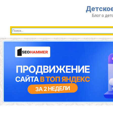
Перейти
Детское
к
контенту
Блог о дет