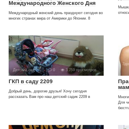
Международного Женского Дня
Мышка
относ
Международный женский день празднуют сегодня во
многих странах мира от Америки до Японии. 8
Здо
Детский сад
0
3 759 просмотров
ГКП в саду 2209
Пра
ма
Добрый день, дорогие друзья! Хочу сегодня
рассказать Вам про наш детский садик 2209 в
Многи
Для ч
бюстг