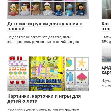
Детские игрушки
Здо
0
343 просмотров
Детские игрушки для купания в
Как
ванной
эта
Не для кого не секрет, что для того, чтобы
Стати
заинтересовать ребенка, нужно любой процесс
75% д
Игр
Дид
кар
Изуча
Игры от 2 лет
игр, 
4
46 312 просмотров
Картинки, карточки и игры для
детей о лете
Расскажите детям о лете, используя красивые