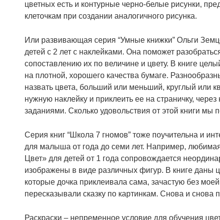
цветных есть и контурные черно-белые рисунки, пр
клеточкам при создании аналогичного рисунка.
Или развивающая серия “Умные книжки” Ольги Земцов
детей с 2 лет с наклейками.
Она поможет разобратьс
сопоставлению их по величине и цвету. В книге цел
на плотной, хорошего качества бумаге. Разнообразны
назвать цвета, больший или меньший, круглый или к
нужную наклейку и приклеить ее на страничку, через
заданиями. Сколько удовольствия от этой книги мы 
Серия книг “Школа 7 гномов” тоже поучительна и инт
для малыша от года до семи лет. Например, любимая
Цвет» для детей от 1 года сопровождается неорди
изображены в виде различных фигур. В книге даны ц
которые дочка приклеивала сама, зачастую без моей
пересказывали сказку по картинкам. Снова и снова 
Раскраски – непременное условие для обучения цве