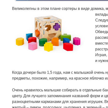
Великолепны в этом плане сортеры в виде домика, 
вклады
Следуе
условия
Обведи
рассмо
вместе
расстр
Играя,
и нужн
Когда дочери было 1,5 года, нам с малышкой очень 
предметы, похожие, например, на красное яблочко и
Очень нравилось малышке собирать в отдельные бан
цвету. Для лучшего запоминания названий форм и цв
разноцветными карманами для хранения игрушек. Вм
желтый – лимон, подсолнух, цыпленка, в зеленый – л