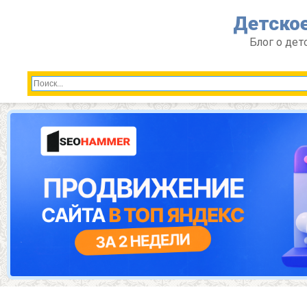
Перейти
Детское
к
контенту
Блог о дет