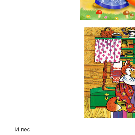
И пес