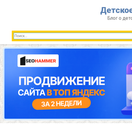
Перейти
Детское
к
контенту
Блог о дет