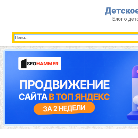
Перейти
Детское
к
контенту
Блог о дет