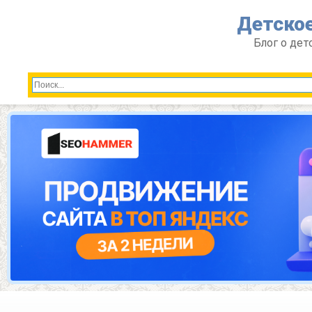
Перейти
Детское
к
контенту
Блог о дет