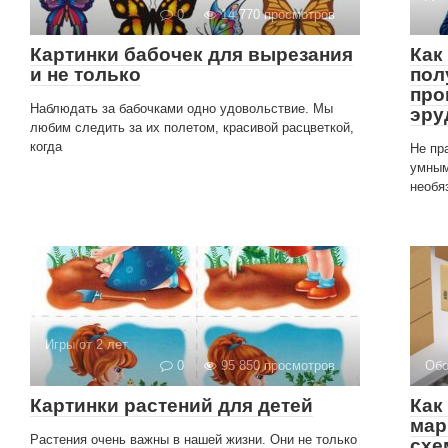
0
14 770 просмотров
Картинки бабочек для вырезания
Как
и не только
пол
про
Наблюдать за бабочками одно удовольствие. Мы
эру
любим следить за их полетом, красивой расцветкой,
когда
Не пр
умным
необя
Игры от 2 лет
0
95 850 просмотров
Обо
Картинки растений для детей
Как
мар
Растения очень важны в нашей жизни. Они не только
схе