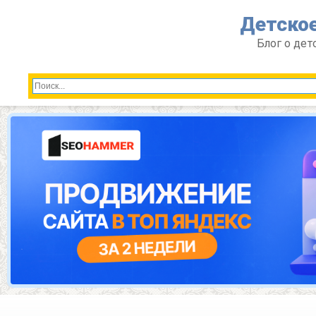
Перейти
Детское
к
контенту
Блог о дет