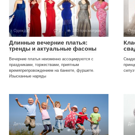
Одежда
0
180 просмотров
Од
Длинные вечерние платья:
Кла
тренды и актуальные фасоны
сва
Вечерние платья неизменно ассоциируются с
Сваде
праздниками, торжествами, приятным
принц
времяпрепровождением на банкете, фуршете.
силуэ
Изысканные наряды
Детские товары
Дет
0
156 просмотров