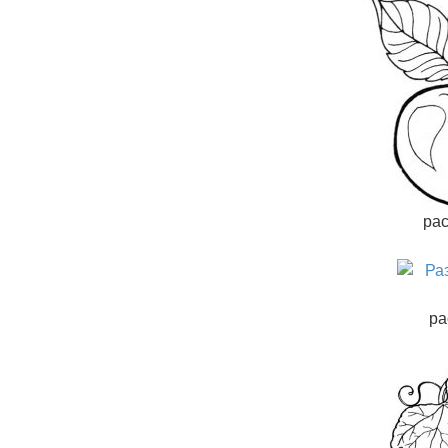
рас
ра