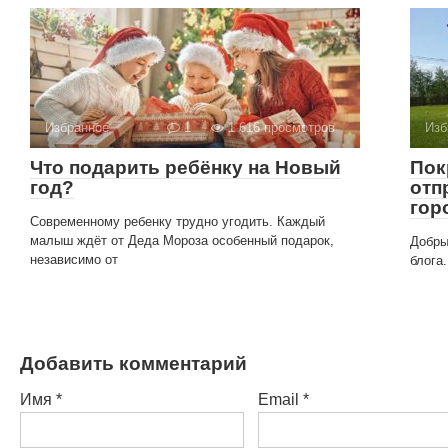
Избранное
1
1 616 просмотров
Изб
Что подарить ребёнку на Новый
Пок
год?
отп
гор
Современному ребенку трудно угодить. Каждый
малыш ждёт от Деда Мороза особенный подарок,
Добры
независимо от
блога
Добавить комментарий
Имя
*
Email
*