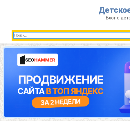
Перейти
Детское
к
контенту
Блог о дет