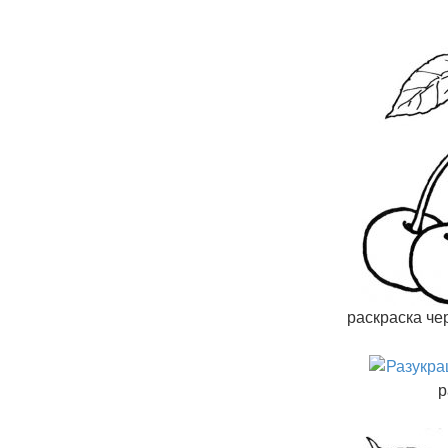
раскраска че
р