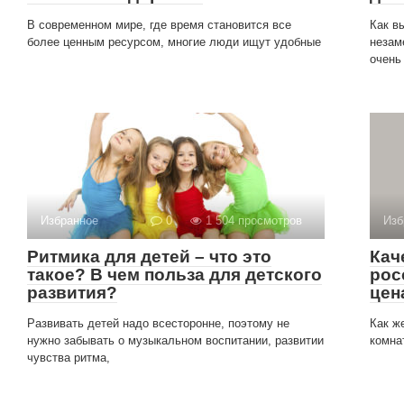
В современном мире, где время становится все
Как в
более ценным ресурсом, многие люди ищут удобные
незам
очень
Избранное
0
1 504 просмотров
Изб
Ритмика для детей – что это
Кач
такое? В чем польза для детского
рос
развития?
цен
Развивать детей надо всесторонне, поэтому не
Как ж
нужно забывать о музыкальном воспитании, развитии
комна
чувства ритма,