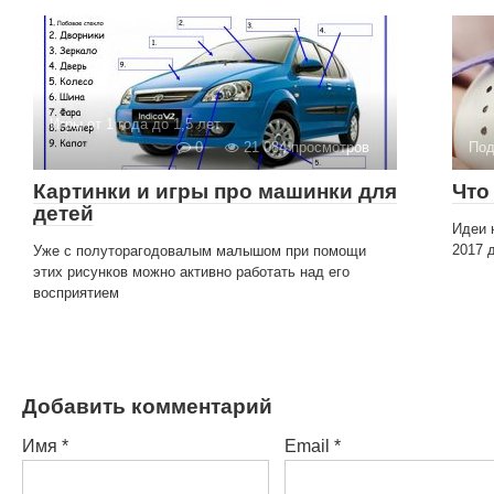
Игры от 1 года до 1,5 лет
0
21 084 просмотров
Под
Картинки и игры про машинки для
Что
детей
Идеи 
2017 
Уже с полуторагодовалым малышом при помощи
этих рисунков можно активно работать над его
восприятием
Добавить комментарий
Имя
*
Email
*