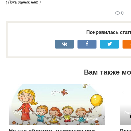
( Пока оценок нет )
0
Понравилась стат
Вам также м
Уход за ребенком
Рас
0
142 просмотров
На что обратить внимание при
Раз