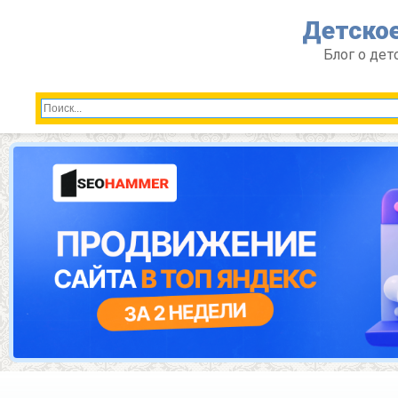
Перейти
Детское
к
контенту
Блог о дет