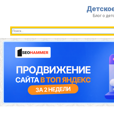
Перейти
Детское
к
контенту
Блог о дет