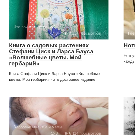
Что почитать ребенку?
0
3 334 просмотров
Гле
Книга о садовых растениях
Нот
Стефани Циск и Ларса Бауса
Нотну
«Волшебные цветы. Мой
кажды
гербарий»
Книга Стефани Циск и Ларса Бауса «Волшебные
цветы. Мой гербарий» - это достойное издание
Здоровье малыша и мамы
Здо
0
6 114 просмотров