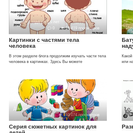
Игры от 1 года до 1,5 лет
0
14 419 просмотров
Изб
Картинки с частями тела
Бат
человека
над
В этом разделе блога продолжим изучать части тела
Какой
человека в картинках. Здесь Вы можете
или н
Домашние развивающие занятия
Азб
2
160 074 просмотров
Серия сюжетных картинок для
Раз
детей