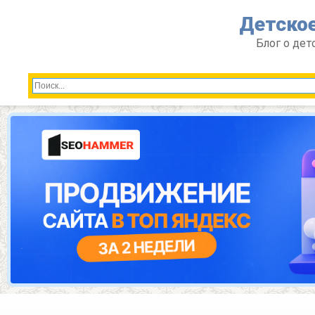
Перейти
Детское
к
контенту
Блог о дет