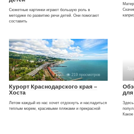
Матер
Скачи
Сюжетные картинки играют большую роль в
каприз
методике по развитию речи детей. Они помогают
составить
Где отдохнуть?
Здо
0
219 просмотров
Курорт Краснодарского края –
Обз
Хоста
для
Летом каждый из нас хочет отдохнуть и насладиться
Здесь
теплым морем, красивыми пляжами и прекрасной
попул
Какое