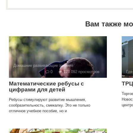
Вам также м
Домашние развивающие занятия
0
123 092 просмотров
Где
Математические ребусы с
ТРЦ
цифрами для детей
Торго
Новос
Ребусы стимулируют развитие мышления,
центр
сообразительность, смекалку. Это не только
отличное учебное пособие, но и