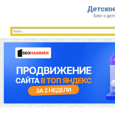
Перейти
Детское
к
контенту
Блог о дет