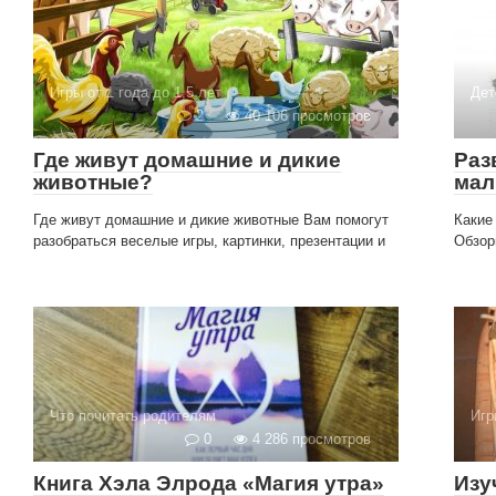
Игры от 1 года до 1,5 лет
Дет
2
40 106 просмотров
Где живут домашние и дикие
Раз
животные?
мал
Где живут домашние и дикие животные Вам помогут
Какие
разобраться веселые игры, картинки, презентации и
Обзор
Что почитать родителям
Игр
0
4 286 просмотров
Книга Хэла Элрода «Магия утра»
Изу