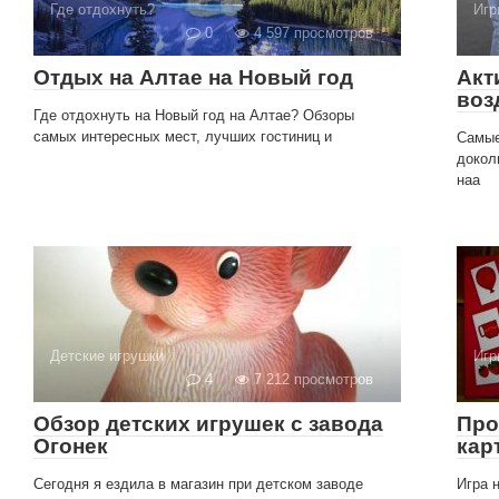
Где отдохнуть?
Игр
0
4 597 просмотров
Отдых на Алтае на Новый год
Акт
воз
Где отдохнуть на Новый год на Алтае? Обзоры
самых интересных мест, лучших гостиниц и
Самые
докол
наа
Детские игрушки
Игр
4
7 212 просмотров
Обзор детских игрушек с завода
Про
Огонек
кар
Сегодня я ездила в магазин при детском заводе
Игра 