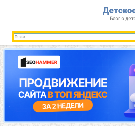
Перейти
Детское
к
контенту
Блог о дет