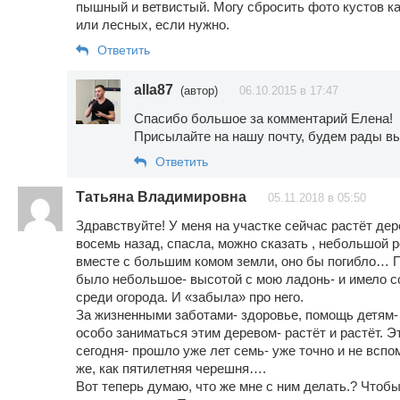
пышный и ветвистый. Могу сбросить фото кустов к
или лесных, если нужно.
Ответить
alla87
(автор)
06.10.2015 в 17:47
Спасибо большое за комментарий Елена!
Присылайте на нашу почту, будем рады вы
Ответить
Татьяна Владимировна
05.11.2018 в 05:50
Здравствуйте! У меня на участке сейчас растёт дере
восемь назад, спасла, можно сказать , небольшой 
вместе с большим комом земли, оно бы погибло… П
было небольшое- высотой с мою ладонь- и имело 
среди огорода. И «забыла» про него.
За жизненными заботами- здоровье, помощь детям-
особо заниматься этим деревом- растёт и растёт. Э
сегодня- прошло уже лет семь- уже точно и не вспо
же, как пятилетняя черешня….
Вот теперь думаю, что же мне с ним делать.? Чтоб