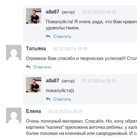
alla87
(автор)
22.07.2013 в 19:56
Пожалуйста! Я очень рада, что Вам нрави
удовольствием.
Ответить
Татьяна
02.10.2013 в 19:43
Огромное Вам спасибо и творческих успехов!!! Стол
Ответить
alla87
(автор)
03.10.2013 в 10:12
пожалуйста))
Ответить
Елена
04.10.2015 в 19:29
Очень полезный материал. Спасибо. Но, хочу обрат
картинке “калина” приложена веточка рябины: у ка
более похожие на кленовый или смородиновый. И с