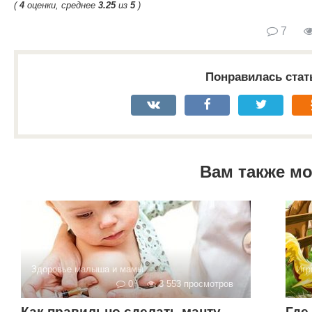
(
4
оценки, среднее
3.25
из
5
)
7
Понравилась стат
Вам также м
Здоровье малыша и мамы
Игр
0
3 553 просмотров
Как правильно сделать манту
Где