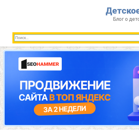
Перейти
Детское
к
контенту
Блог о дет