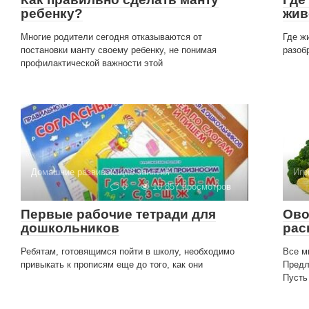
ребенку?
жив
Многие родители сегодня отказываются от
Где ж
постановки манту своему ребенку, не понимая
разоб
профилактической важности этой
Домашние развивающие занятия
Игр
0
10 857 просмотров
Первые рабочие тетради для
Ово
дошкольников
рас
Ребятам, готовящимся пойти в школу, необходимо
Все м
привыкать к прописям еще до того, как они
Предл
Пусть