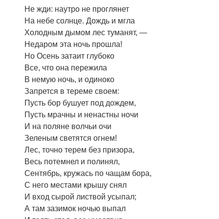
Не жди: наутро не проглянет
На небе солнце. Дождь и мгла
Холодным дымом лес туманят, —
Недаром эта ночь прошла!
Но Осень затаит глубоко
Все, что она пережила
В немую ночь, и одиноко
Запрется в тереме своем:
Пусть бор бушует под дождем,
Пусть мрачны и ненастны ночи
И на поляне волчьи очи
Зеленым светятся огнем!
Лес, точно терем без призора,
Весь потемнел и полинял,
Сентябрь, кружась по чащам бора,
С него местами крышу снял
И вход сырой листвой усыпал;
А там зазимок ночью выпал