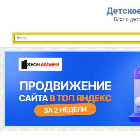
Перейти
Детское
к
контенту
Блог о дет