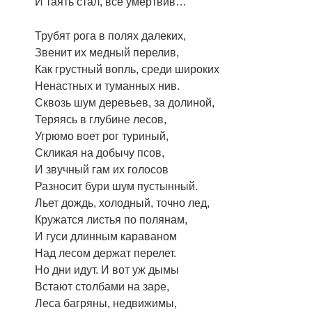
И таять стал, все умертвив…
Трубят рога в полях далеких,
Звенит их медный перелив,
Как грустный вопль, среди широких
Ненастных и туманных нив.
Сквозь шум деревьев, за долиной,
Теряясь в глубине лесов,
Угрюмо воет рог туриный,
Скликая на добычу псов,
И звучный гам их голосов
Разносит бури шум пустынный.
Льет дождь, холодный, точно лед,
Кружатся листья по полянам,
И гуси длинным караваном
Над лесом держат перелет.
Но дни идут. И вот уж дымы
Встают столбами на заре,
Леса багряны, недвижимы,