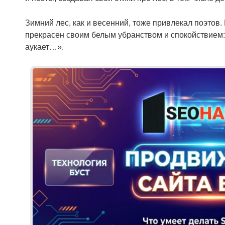
Зимний лес, как и весенний, тоже привлекал поэтов.
прекрасен своим белым убранством и спокойствием
аукает…».