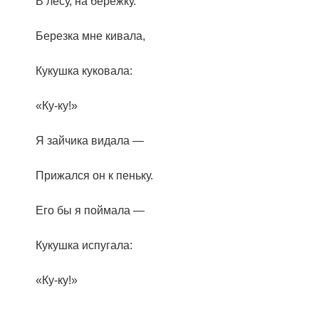
В лесу, на бережку.
Березка мне кивала,
Кукушка куковала:
«Ку-ку!»
Я зайчика видала —
Прижался он к пеньку.
Его бы я поймала —
Кукушка испугала:
«Ку-ку!»