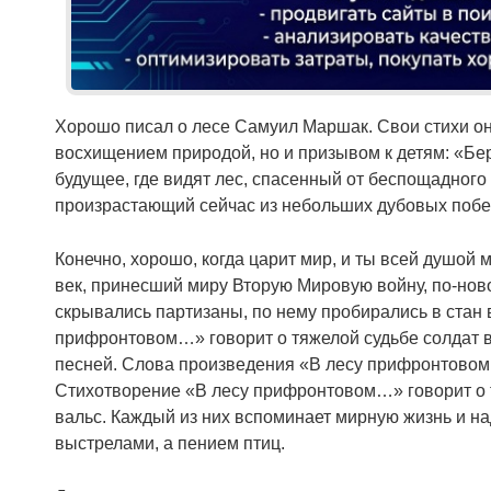
Хорошо писал о лесе Самуил Маршак. Свои стихи он
восхищением природой, но и призывом к детям: «Бер
будущее, где видят лес, спасенный от беспощадного
произрастающий сейчас из небольших дубовых побег
Конечно, хорошо, когда царит мир, и ты всей душой
век, принесший миру Вторую Мировую войну, по-нов
скрывались партизаны, по нему пробирались в стан 
прифронтовом…» говорит о тяжелой судьбе солдат в
песней. Слова произведения «В лесу прифронтовом…
Стихотворение «В лесу прифронтовом…» говорит о 
вальс. Каждый из них вспоминает мирную жизнь и над
выстрелами, а пением птиц.