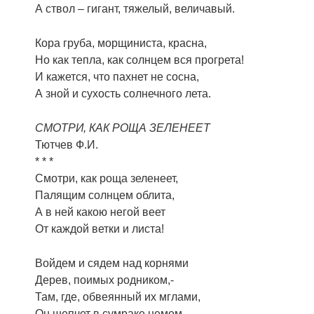
А ствол – гигант, тяжелый, величавый.
Кора груба, морщиниста, красна,
Но как тепла, как солнцем вся прогрета!
И кажется, что пахнет не сосна,
А зной и сухость солнечного лета.
СМОТРИ, КАК РОЩА ЗЕЛЕНЕЕТ
Тютчев Ф.И.
* * *
Смотри, как роща зеленеет,
Палящим солнцем облита,
А в ней какою негой веет
От каждой ветки и листа!
Войдем и сядем над корнями
Дерев, поимых родником,-
Там, где, обвеянный их мглами,
Он шепчет в сумраке немом.