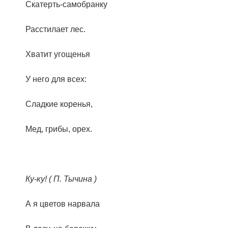
Скатерть-самобранку
Расстилает лес.
Хватит угощенья
У него для всех:
Сладкие коренья,
Мед, грибы, орех.
Ку-ку! ( П. Тычина )
А я цветов нарвала