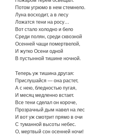
Пожаром терем освещал.
Потом угрюмо в нем стемнело.
Луна восходит, а в лесу
Ложатся тени на росу…
Вот стало холодно и бело
Среди полян, среди сквозной
Осенней чащи помертвелой,
И жутко Осени одной
В пустынной тишине ночной.
Теперь уж тишина другая:
Прислушайся — она растет,
А с нею, бледностью пугая,
И месяц медленно встает.
Все тени сделал он короче,
Прозрачный дым навел на лес
И вот уж смотрит прямо в очи
С туманной высоты небес.
О, мертвый сон осенней ночи!