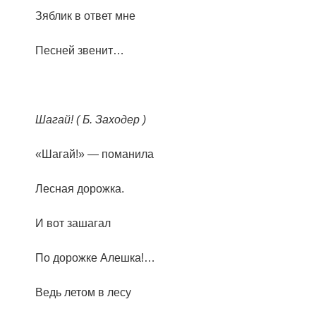
Зяблик в ответ мне
Песней звенит…
Шагай! ( Б. Заходер )
«Шагай!» — поманила
Лесная дорожка.
И вот зашагал
По дорожке Алешка!…
Ведь летом в лесу