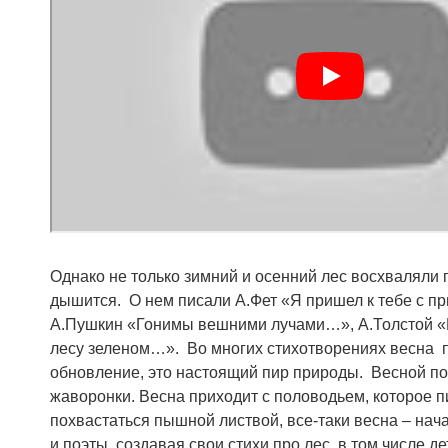
Однако не только зимний и осенний лес восхваляли 
дышится. О нем писали А.Фет «Я пришел к тебе с п
А.Пушкин «Гонимы вешними лучами…», А.Толстой «В
лесу зеленом…». Во многих стихотворениях весна п
обновление, это настоящий пир природы. Весной по
жаворонки. Весна приходит с половодьем, которое пи
похвастаться пышной листвой, все-таки весна – нач
и поэты, создавая свои стихи про лес, в том числе д