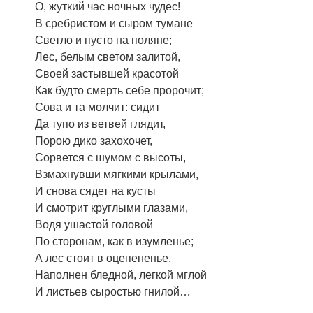
О, жуткий час ночных чудес!
В сребристом и сыром тумане
Светло и пусто на поляне;
Лес, белым светом залитой,
Своей застывшей красотой
Как будто смерть себе пророчит;
Сова и та молчит: сидит
Да тупо из ветвей глядит,
Порою дико захохочет,
Сорвется с шумом с высоты,
Взмахнувши мягкими крылами,
И снова сядет на кусты
И смотрит круглыми глазами,
Водя ушастой головой
По сторонам, как в изумленье;
А лес стоит в оцепененье,
Наполнен бледной, легкой мглой
И листьев сыростью гнилой…