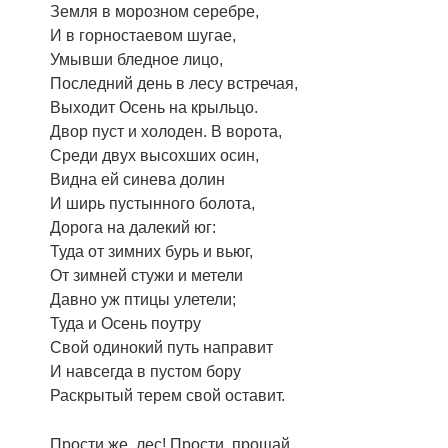
Земля в морозном серебре,
И в горностаевом шугае,
Умывши бледное лицо,
Последний день в лесу встречая,
Выходит Осень на крыльцо.
Двор пуст и холоден. В ворота,
Среди двух высохших осин,
Видна ей синева долин
И ширь пустынного болота,
Дорога на далекий юг:
Туда от зимних бурь и вьюг,
От зимней стужи и метели
Давно уж птицы улетели;
Туда и Осень поутру
Свой одинокий путь направит
И навсегда в пустом бору
Раскрытый терем свой оставит.
Прости же, лес! Прости, прощай,