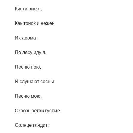
Кисти висят;
Как тонок и нежен
Их аромат.
По лесу иду я,
Песню пою,
И слушают сосны
Песню мою.
Сквозь ветви густые
Солнце глядит;