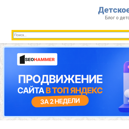
Перейти
Детское
к
контенту
Блог о дет