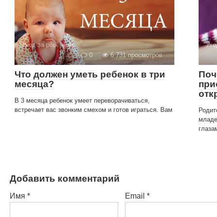
Уход за ребенком
Ухо
0
6 731 просмотров
Что должен уметь ребенок в три
Поч
месяца?
при
отк
В 3 месяца ребенок умеет переворачиваться,
встречает вас звонким смехом и готов играться. Вам
Родит
младе
глаза
Добавить комментарий
Имя
*
Email
*