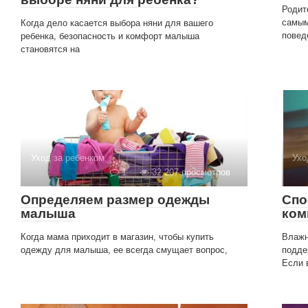
Родит
самым
Когда дело касается выбора няни для вашего
повед
ребенка, безопасность и комфорт малыша
становятся на
Уход за ребенком
Ухо
1
32 207 просмотров
Определяем размер одежды
Спо
малыша
ком
Когда мама приходит в магазин, чтобы купить
Влажн
одежду для малыша, ее всегда смущает вопрос,
подде
Если 