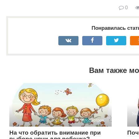
0
Понравилась стат
Вам также м
Уход за ребенком
Ухо
0
142 просмотров
На что обратить внимание при
Поч
выборе няни для ребенка?