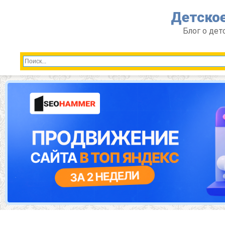
Перейти
Детское
к
контенту
Блог о дет