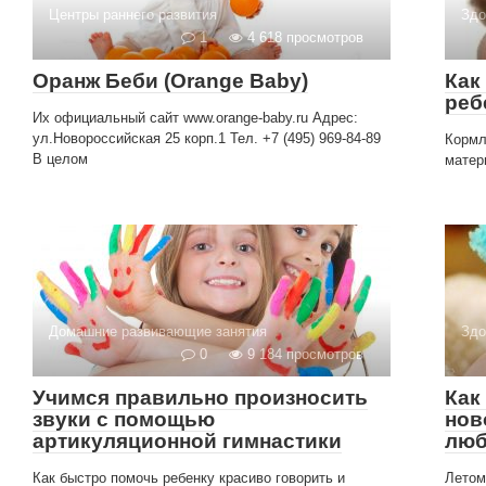
Центры раннего развития
Здо
1
4 618 просмотров
Оранж Беби (Orange Baby)
Как
реб
Их официальный сайт www.orange-baby.ru Адрес:
ул.Новороссийская 25 корп.1 Тел. +7 (495) 969-84-89
Кормл
В целом
матер
Домашние развивающие занятия
Здо
0
9 184 просмотров
Учимся правильно произносить
Как
звуки с помощью
нов
артикуляционной гимнастики
люб
Как быстро помочь ребенку красиво говорить и
Летом