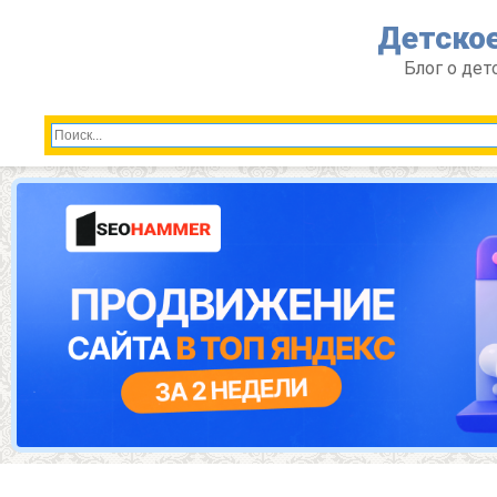
Перейти
Детское
к
контенту
Блог о дет