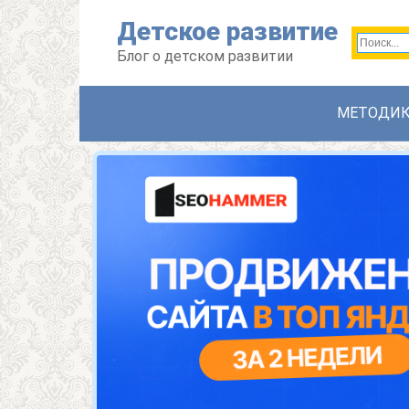
Перейти
Детское развитие
к
контенту
Блог о детском развитии
МЕТОДИ