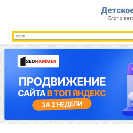
Перейти
Детское
к
контенту
Блог о дет