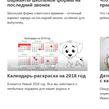
Варианты школьной формы на
Что
последний звонок
пра
Школьная форма советского времени – отличный
Что т
вариант наряда на последний звонок, особенно для
ребен
выпускниц.
Что
Избранное
0
6 303 просмотров
Календарь-раскраска на 2018 год
Дет
с к
Близится Новый 2018 год. Все мы заботимся о
необычных подарках для наших родных и
Обзор
энцик
Ивано