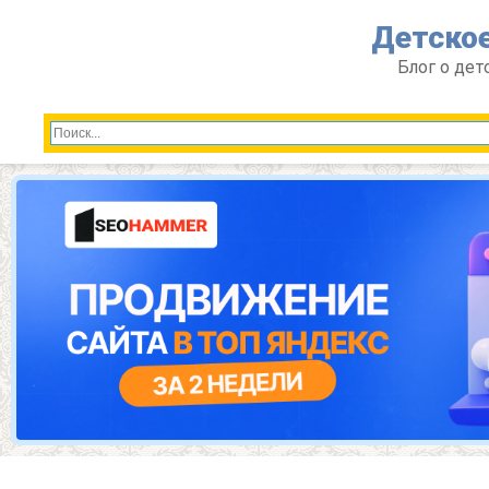
Перейти
Детское
к
контенту
Блог о дет