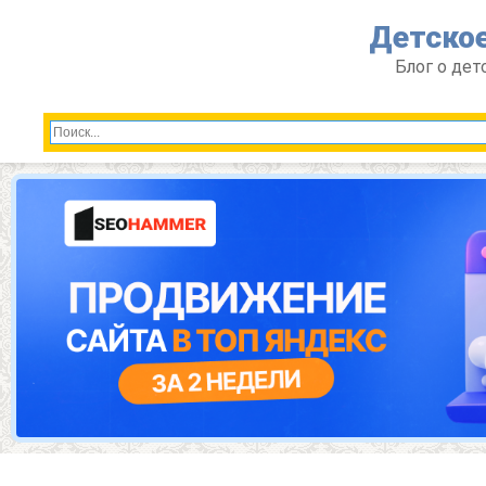
Перейти
Детское
к
контенту
Блог о дет