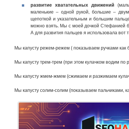
развитие хватательных движений
(малы
маленькие – одной рукой, большие – двум
щепоткой и указательным и большим пальцем
можно взять. Мы с моей дочкой Стефанией б
А для развития пальцев я использовала вот т
Мы капусту режем-режем ( показываем ручками как 
Мы капусту трем-трем (при этом кулачком водим по 
Мы капусту жмем-жмем (сжимаем и разжимаем кулач
Мы капусту солим-солим (показываем пальчиками, ка