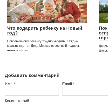
Избранное
1
1 616 просмотров
Изб
Что подарить ребёнку на Новый
Пок
год?
отп
гор
Современному ребенку трудно угодить. Каждый
малыш ждёт от Деда Мороза особенный подарок,
Добры
независимо от
блога
Добавить комментарий
Имя
*
Email
*
Комментарий