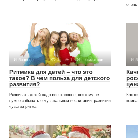
очень
Избранное
0
1 504 просмотров
Изб
Ритмика для детей – что это
Кач
такое? В чем польза для детского
рос
развития?
цен
Развивать детей надо всесторонне, поэтому не
Как ж
нужно забывать о музыкальном воспитании, развитии
комна
чувства ритма,