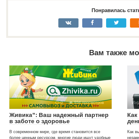
Понравилась стат
Вам также м
Здоровье малыша и мамы
0
934 просмотров
Изб
Живика”: Ваш надежный партнер
Как
в заботе о здоровье
ден
В современном мире, где время становится все
Как в
более ценным ресурсом, многие люди ищут удобные
незам