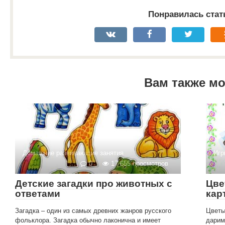
Понравилась стат
Вам также м
Домашние развивающие занятия
Игр
0
17 655 просмотров
Детские загадки про животных с
Цве
ответами
кар
Загадка – один из самых древних жанров русского
Цветы
фольклора. Загадка обычно лаконична и имеет
дарим