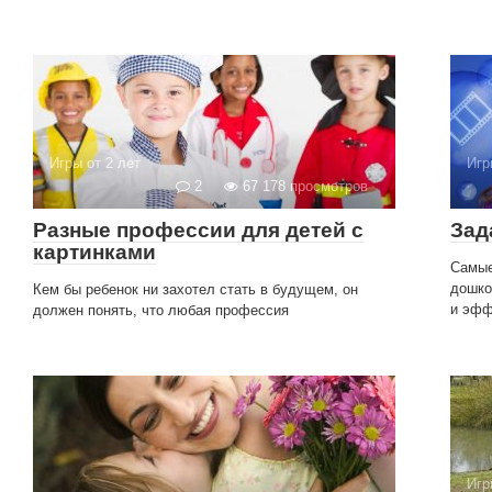
Игры от 2 лет
Игр
2
67 178 просмотров
Разные профессии для детей с
Зад
картинками
Самые
дошко
Кем бы ребенок ни захотел стать в будущем, он
и эфф
должен понять, что любая профессия
Игр