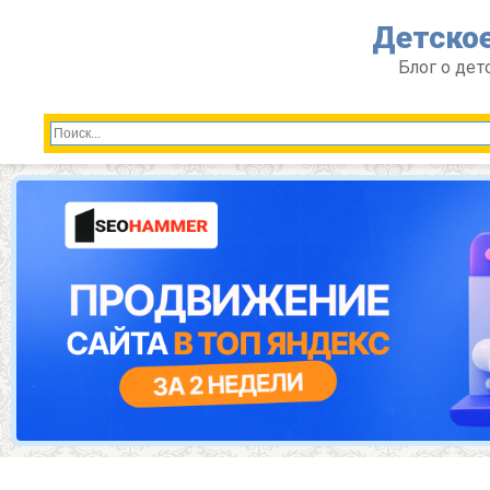
Перейти
Детское
к
контенту
Блог о дет