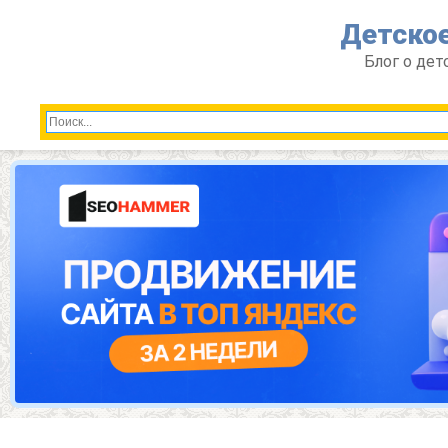
Перейти
Детское
к
контенту
Блог о дет