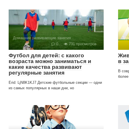
Домашние развивающие занятия
Здо
0
731 просмотров
Футбол для детей: с какого
Жив
возраста можно заниматься и
в з
какие качества развивают
В сов
регулярные занятия
более
Erid: LjN8K1KJ7 Детские футбольные секции — одни
из самых популярных в наши дни, но