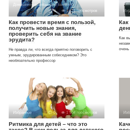
Домашние развивающие занятия
0
1 711 просмотров
Изб
Как провести время с пользой,
Как
получить новые знания,
ден
проверить себя на звание
Как в
эрудита?
незам
очень
Не правда ли, что всегда приятно поговорить с
умным, эрудированным собеседником? Это
необязательно профессор
Избранное
0
1 504 просмотров
Изб
Ритмика для детей – что это
Кач
такое? В чем польза для детского
рос