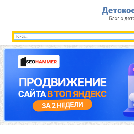
Перейти
Детское
к
контенту
Блог о дет