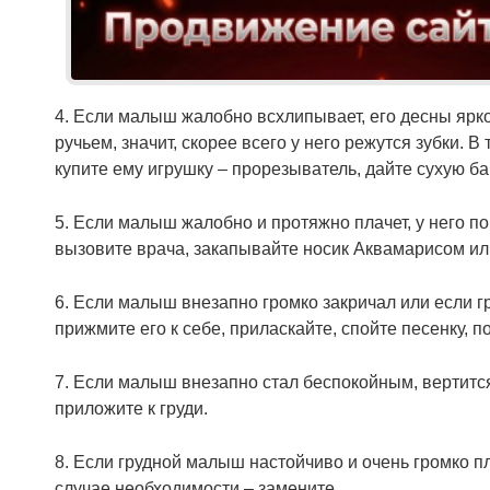
4. Если малыш жалобно всхлипывает, его десны ярко
ручьем, значит, скорее всего у него режутся зубки.
купите ему игрушку – прорезыватель, дайте сухую ба
5. Если малыш жалобно и протяжно плачет, у него п
вызовите врача, закапывайте носик Аквамарисом и
6. Если малыш внезапно громко закричал или если гр
прижмите его к себе, приласкайте, спойте песенку, п
7. Если малыш внезапно стал беспокойным, вертится
приложите к груди.
8. Если грудной малыш настойчиво и очень громко пла
случае необходимости – замените.