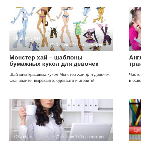
Игры от 3 лет
Анг
0
17 008 просмотров
Монстер хай – шаблоны
Анг
бумажных кукол для девочек
тра
Шаблоны красивых кукол Монстер Хай для девочек.
Часто
Скачивайте, вырезайте, одевайте и играйте!
в осв
Циф
Обо всем
0
180 просмотров