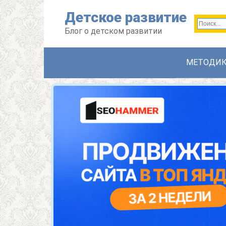
Перейти
Детское развитие
к
контенту
Блог о детском развитии
МЕТОДИ