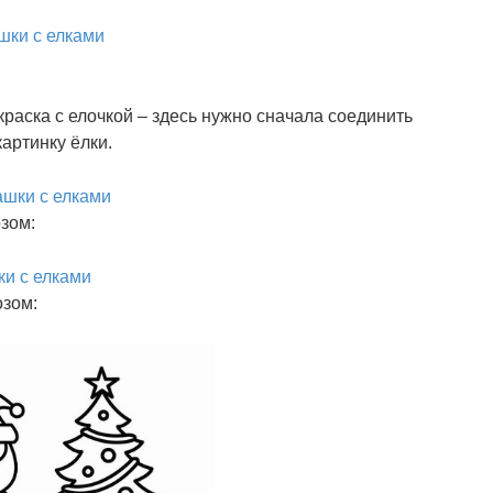
раска с елочкой – здесь нужно сначала соединить
артинку ёлки.
зом:
озом: