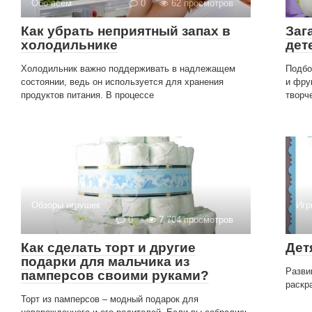
Обо всем
0
62 просмотров
Как убрать неприятный запах в
Заг
холодильнике
дет
Холодильник важно поддерживать в надлежащем
Подбо
состоянии, ведь он используется для хранения
и фру
продуктов питания. В процессе
творч
Обзоры игрушек
Игр
0
7 704 просмотров
Как сделать торт и другие
Дет
подарки для мальчика из
Разви
памперсов своими руками?
раскра
Торт из памперсов – модный подарок для