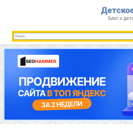
Перейти
Детское
к
контенту
Блог о дет