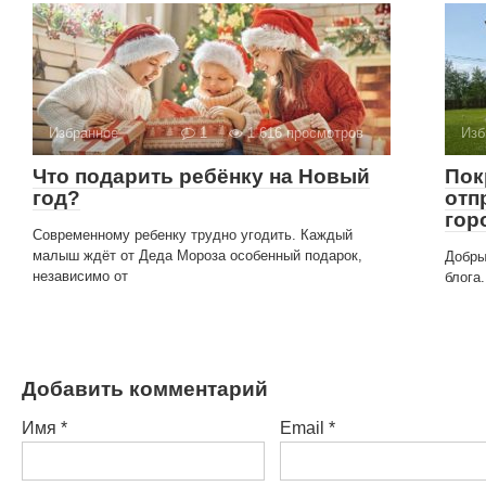
Избранное
1
1 616 просмотров
Изб
Что подарить ребёнку на Новый
Пок
год?
отп
гор
Современному ребенку трудно угодить. Каждый
малыш ждёт от Деда Мороза особенный подарок,
Добры
независимо от
блога
Добавить комментарий
Имя
*
Email
*