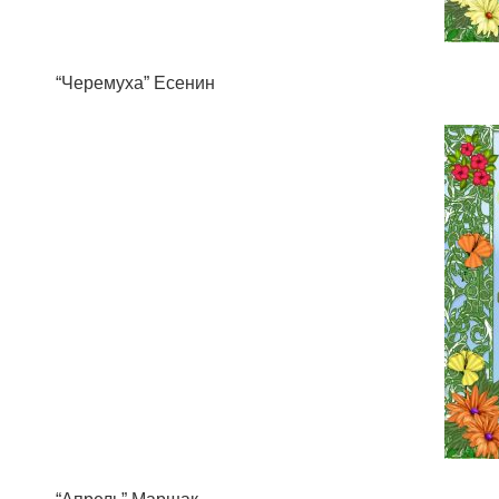
“Черемуха” Есенин