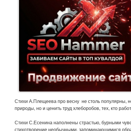
Стихи А.Плещеева про весну не столь популярны, но
природы, но и ценить труд хлеборобов, тех, кто раб
Стихи С.Есенина наполнены страстью, бурными чувс
стихотворение необычными, запоминающимися образа