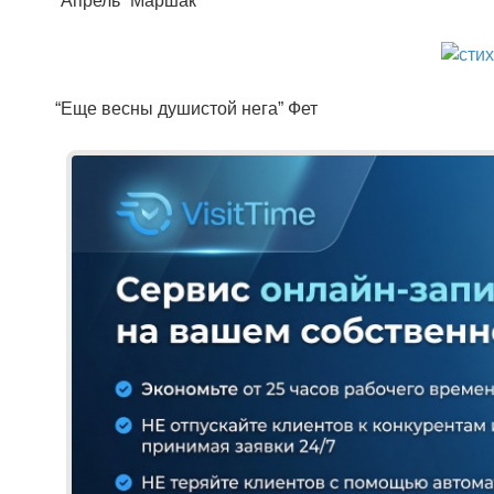
“Апрель” Маршак
“Еще весны душистой нега” Фет