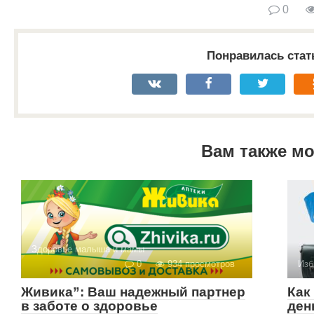
0
Понравилась стат
Вам также м
Здоровье малыша и мамы
0
934 просмотров
Изб
Живика”: Ваш надежный партнер
Как
в заботе о здоровье
ден