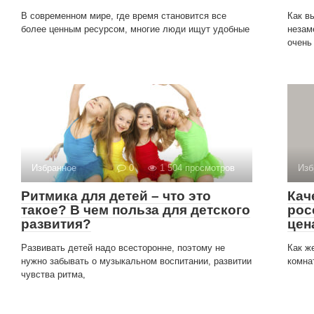
В современном мире, где время становится все
Как в
более ценным ресурсом, многие люди ищут удобные
незам
очень
Избранное
0
1 504 просмотров
Изб
Ритмика для детей – что это
Кач
такое? В чем польза для детского
рос
развития?
цен
Развивать детей надо всесторонне, поэтому не
Как ж
нужно забывать о музыкальном воспитании, развитии
комна
чувства ритма,