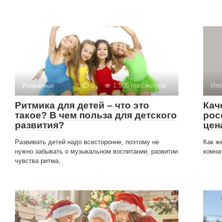
Избранное
0
1 505 просмотров
Изб
Ритмика для детей – что это
Кач
такое? В чем польза для детского
рос
развития?
цен
Развивать детей надо всесторонне, поэтому не
Как ж
нужно забывать о музыкальном воспитании, развитии
комна
чувства ритма,