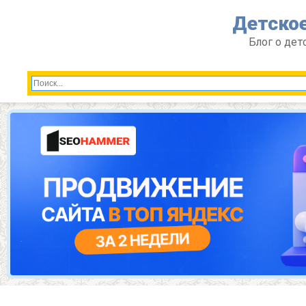
Перейти
Детское
к
контенту
Блог о дет