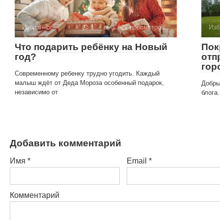
Избранное
1
1 622 просмотров
Изб
Что подарить ребёнку на Новый
Пок
год?
отп
гор
Современному ребенку трудно угодить. Каждый
малыш ждёт от Деда Мороза особенный подарок,
Добры
независимо от
блога
Добавить комментарий
Имя
*
Email
*
Комментарий