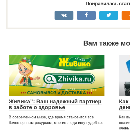
Понравилась стат
Вам также м
Здоровье малыша и мамы
0
935 просмотров
Изб
Живика”: Ваш надежный партнер
Как
в заботе о здоровье
ден
В современном мире, где время становится все
Как в
более ценным ресурсом, многие люди ищут удобные
незам
очень