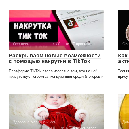
Обо всем
0
67 просмотров
Обо
Раскрываем новые возможности
Как
с помощью накрутки в TikTok
акт
Платформа TikTok стала известна тем, что на ней
Теани
присутствует огромная конкуренция среди блогеров и
прису
Здоровье малыша и мамы
Дом
0
4 564 просмотров