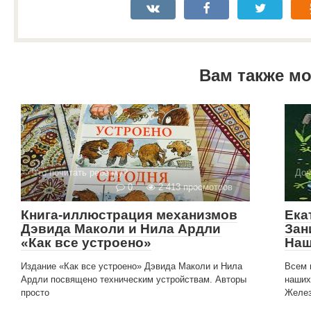
Вам также м
Что почитать ребенку?
Дом
0
2 413 просмотров
Книга-иллюстрация механизмов
Ека
Дэвида Маколи и Нила Ардли
Зан
«Как все устроено»
Наш
Издание «Как все устроено» Дэвида Маколи и Нила
Всем 
Ардли посвящено техническим устройствам. Авторы
наших
просто
Желез