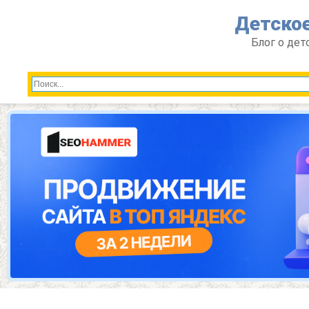
Перейти
Детское
к
контенту
Блог о дет