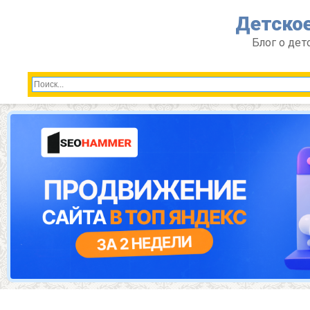
Перейти
Детское
к
контенту
Блог о дет