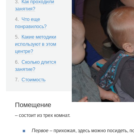
Как проходили
занятия?
Что еще
понравилось?
Какие методики
используют в этом
центре?
Сколько длится
занятие?
Стоимость
Помещение
– состоит из трех комнат.
Первое
– прихожая, здесь можно посидеть, по