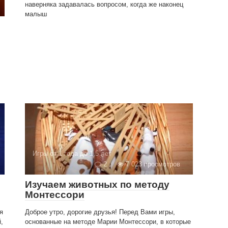
наверняка задавалась вопросом, когда же наконец
малыш
Игры от 1 года до 1,5 лет
2
7 023 просмотров
Изучаем животных по методу
Монтессори
я
Доброе утро, дорогие друзья! Перед Вами игры,
,
основанные на методе Марии Монтессори, в которые