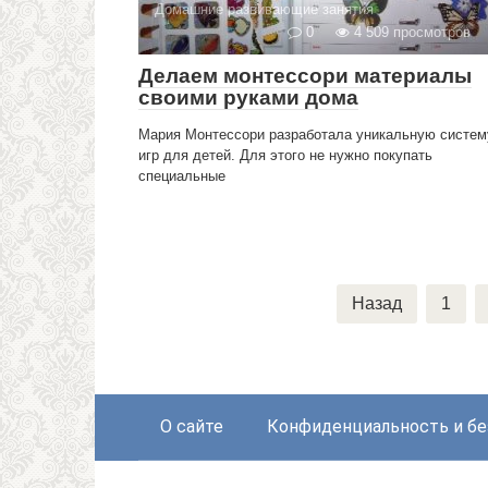
Домашние развивающие занятия
0
4 509 просмотров
Делаем монтессори материалы
своими руками дома
Мария Монтессори разработала уникальную систем
игр для детей. Для этого не нужно покупать
специальные
Навигация
Назад
1
по
записям
О сайте
Конфиденциальность и бе