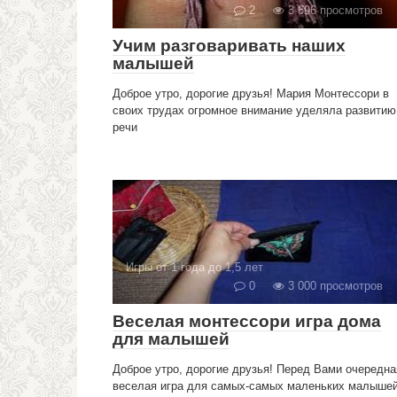
2
3 696 просмотров
Учим разговаривать наших
малышей
Доброе утро, дорогие друзья! Мария Монтессори в
своих трудах огромное внимание уделяла развитию
речи
Игры от 1 года до 1,5 лет
0
3 000 просмотров
Веселая монтессори игра дома
для малышей
Доброе утро, дорогие друзья! Перед Вами очередна
веселая игра для самых-самых маленьких малышей