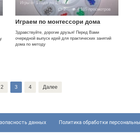
Игры от 1 года до 1,5 лет
2
4 185 просмотров
Играем по монтессори дома
Здравствуйте, дорогие друзья! Перед Вами
очередной выпуск идей для практических занятий
у
дома по методу
2
3
4
Далее
зопасность данных
Политика обработки персональн