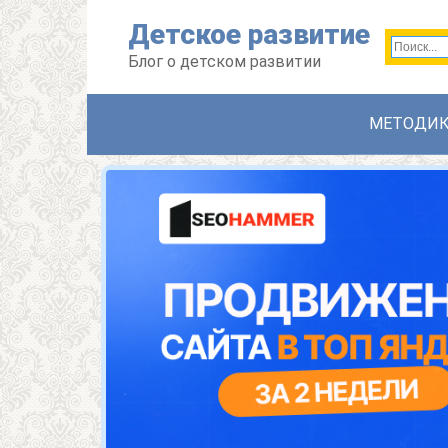
Перейти
Детское развитие
к
контенту
Блог о детском развитии
МЕТОДИ