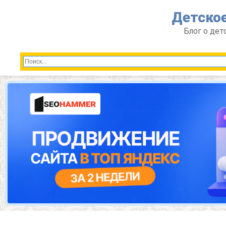
Перейти
Детское
к
контенту
Блог о дет