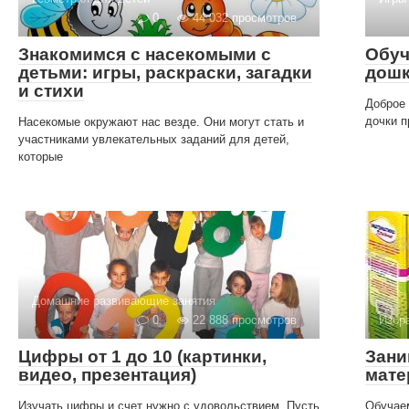
0
44 032 просмотров
Знакомимся с насекомыми с
Обуч
детьми: игры, раскраски, загадки
дошк
и стихи
Доброе 
дочки п
Насекомые окружают нас везде. Они могут стать и
участниками увлекательных заданий для детей,
которые
Домашние развивающие занятия
0
22 888 просмотров
Избр
Цифры от 1 до 10 (картинки,
Зани
видео, презентация)
мате
Изучать цифры и счет нужно с удовольствием. Пусть
Обучаем