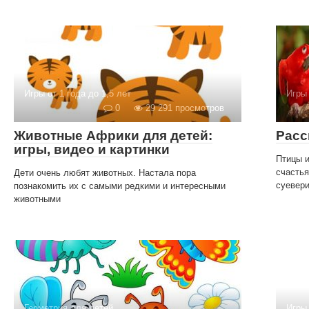
Игры от 1 года до 1,5 лет
Игры 
0
29 291 просмотров
Животные Африки для детей:
Расс
игры, видео и картинки
Птицы 
счастья
Дети очень любят животных. Настала пора
суевери
познакомить их с самыми редкими и интересными
животными
Геометрия для детей
Игры 