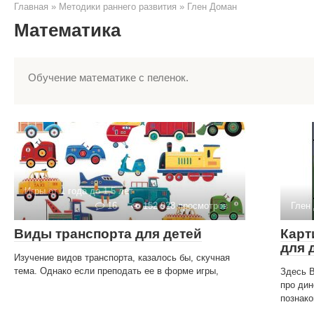
Главная
»
Методики раннего развития
»
Глен Доман
Математика
Обучение математике с пеленок.
Игры от 1 года до 1,5 лет
16
152 928 просмотров
Глен
Виды транспорта для детей
Карт
для 
Изучение видов транспорта, казалось бы, скучная
тема. Однако если преподать ее в форме игры,
Здесь В
про дин
познак