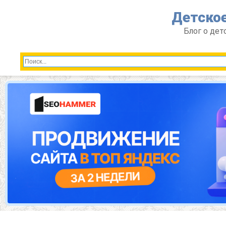
Перейти
Детское
к
контенту
Блог о дет