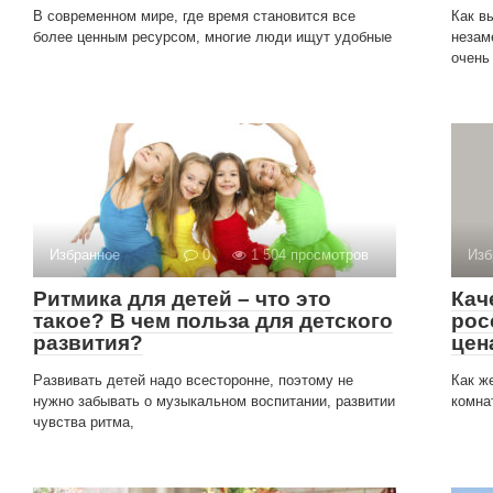
В современном мире, где время становится все
Как в
более ценным ресурсом, многие люди ищут удобные
незам
очень
Избранное
0
1 504 просмотров
Изб
Ритмика для детей – что это
Кач
такое? В чем польза для детского
рос
развития?
цен
Развивать детей надо всесторонне, поэтому не
Как ж
нужно забывать о музыкальном воспитании, развитии
комна
чувства ритма,