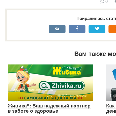
0
Понравилась стат
Вам также м
Здоровье малыша и мамы
0
934 просмотров
Изб
Живика”: Ваш надежный партнер
Как
в заботе о здоровье
ден