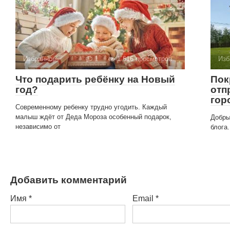
Избранное
1
1 616 просмотров
Изб
Что подарить ребёнку на Новый
Пок
год?
отп
гор
Современному ребенку трудно угодить. Каждый
малыш ждёт от Деда Мороза особенный подарок,
Добры
независимо от
блога
Добавить комментарий
Имя
*
Email
*